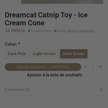
Dreamcat Catnip Toy - Ice
Cream Cone
14,99$CA
En stock en ligne
In store
:
Vérifier la disponibilité
Color:
*
Dark Pink
Light Green
Dark Green
Quantité:
Ajouter au panier — 14,99$CA
Ajouter à la liste de souhaits
Évaluations (0)