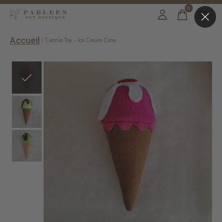
0
items
Accueil
/
Catnip Toy - Ice Cream Cone
Slideshow Items