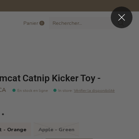
Panier
0
items
mcat Catnip Kicker Toy -
CA
En stock en ligne
In store
:
Vérifier la disponibilité
:
*
t - Orange
Apple - Green