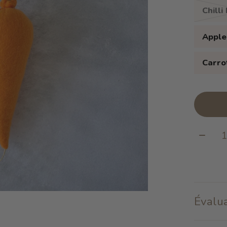
Chill
Apple
Carrot
Quanti
Évalua