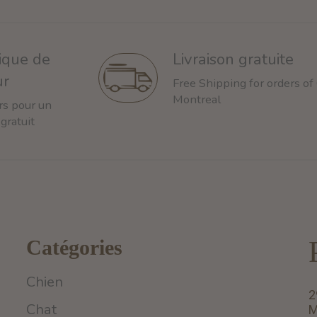
tique de
Livraison gratuite
ur
Free Shipping for orders of
Montreal
rs pour un
 gratuit
Catégories
Chien
2
Chat
M