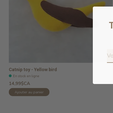
Catnip toy - Yellow bird
En stock en ligne
14,99$CA
Ajouter au panier