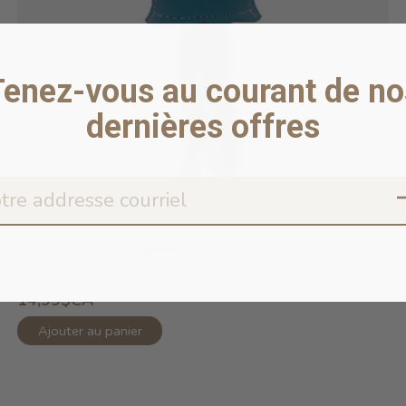
Tenez-vous au courant de no
dernières offres
Cat Toy - Fish/Jellyfish
En stock en ligne
14,99$CA
Ajouter au panier