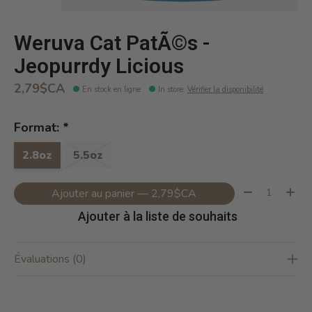
Weruva Cat PatÃ©s -
Jeopurrdy Licious
2,79$CA
En stock en ligne
In store
:
Vérifier la disponibilité
Format:
*
2.8oz
5.5oz
Quantité:
Ajouter au panier — 2,79$CA
Ajouter à la liste de souhaits
Évaluations (0)