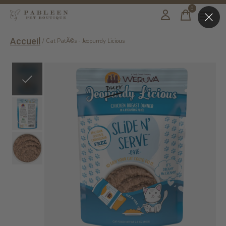
0
items
Accueil
/
Cat PatÃ©s - Jeopurrdy Licious
Slideshow Items