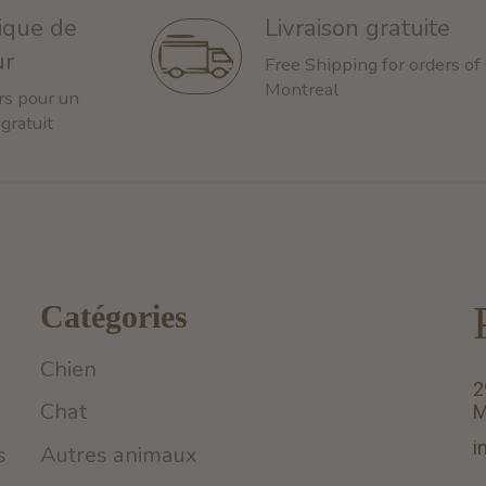
tique de
Livraison gratuite
ur
Free Shipping for orders of
Montreal
rs pour un
 gratuit
Catégories
Chien
2
Chat
M
i
s
Autres animaux