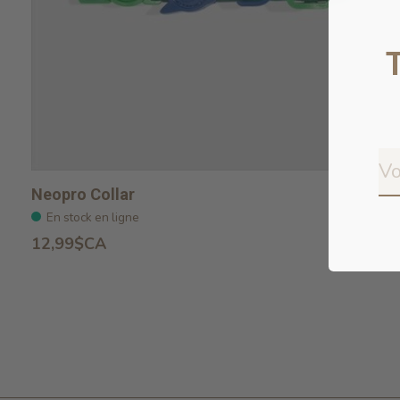
Neopro Collar
En stock en ligne
12,99$CA