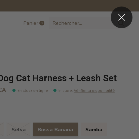
Panier
0
items
Dog Cat Harness + Leash Set
CA
En stock en ligne
In store
:
Vérifier la disponibilité
Selva
Bossa Banana
Samba