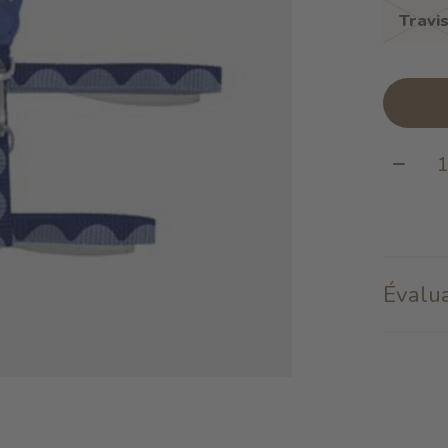
Travi
Quanti
Évalua