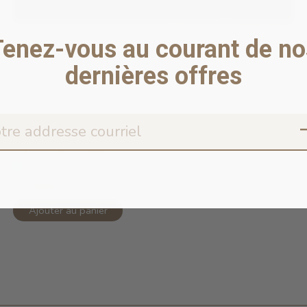
Tenez-vous au courant de no
dernières offres
Cat Collar- Canyon
En stock en ligne
11,99$CA
Ajouter au panier