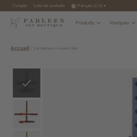
Compte
Liste de souhaits
Français (CA)
Produits
Marques
Accueil
/
Cat Harness + Leash Set
Slideshow Items