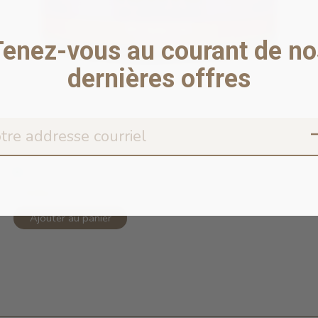
Tenez-vous au courant de no
dernières offres
Copy of 96% Duck & Duck Liver Pâté ...
En stock en ligne
5,99$CA
Ajouter au panier