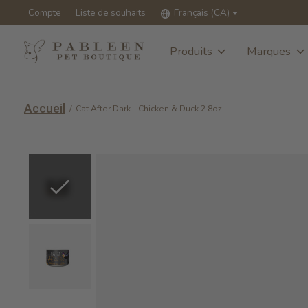
Compte
Liste de souhaits
Français (CA)
Produits
Marques
Accueil
/
Cat After Dark - Chicken & Duck 2.8oz
Slideshow Items