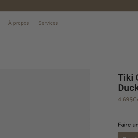
À propos
Services
Tiki
Duck
4,69$C
Faire u