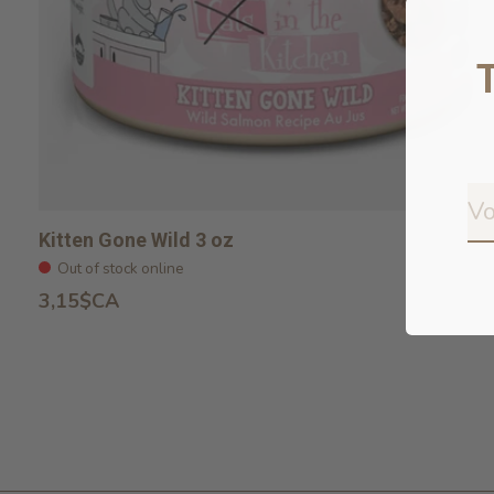
Kitten Gone Wild 3 oz
Out of stock online
3,15$CA