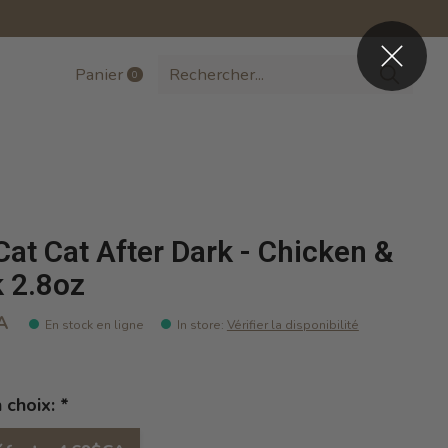
Panier
0
items
 Cat Cat After Dark - Chicken &
 2.8oz
A
En stock en ligne
In store
:
Vérifier la disponibilité
n choix:
*