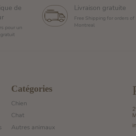
tique de
Livraison gratuite
ur
Free Shipping for orders of
Montreal
rs pour un
 gratuit
Catégories
Chien
2
Chat
M
i
s
Autres animaux