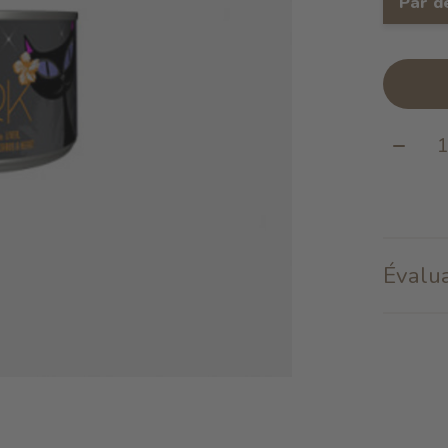
Par d
Quanti
Évalua