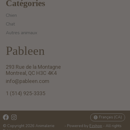
Catégories
Chien
Chat
Autres animaux
Pableen
293 Rue de la Montagne
Montreal, QC H3C 4K4
info@pableen.com
1 (514) 925-3335
English (US)
Français (CA)
Français (CA)
© Copyright 2026 Animalerie
- Powered by
Ezshop
- All rights