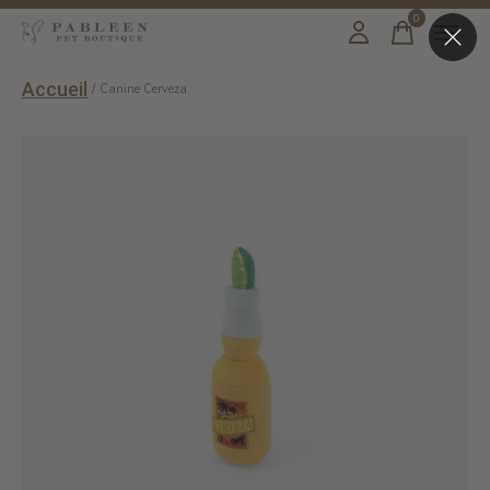
0
items
Accueil
/
Canine Cerveza
Slideshow Items