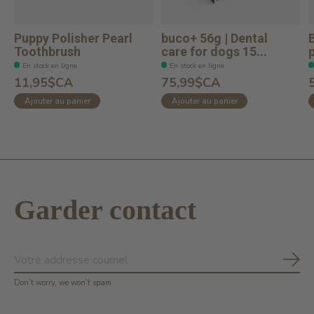
Puppy Polisher Pearl
buco+ 56g | Dental
Toothbrush
care for dogs 15...
p
En stock en ligne
En stock en ligne
11,95$CA
75,99$CA
Ajouter au panier
Ajouter au panier
Garder contact
S'ab
Don’t worry, we won’t spam