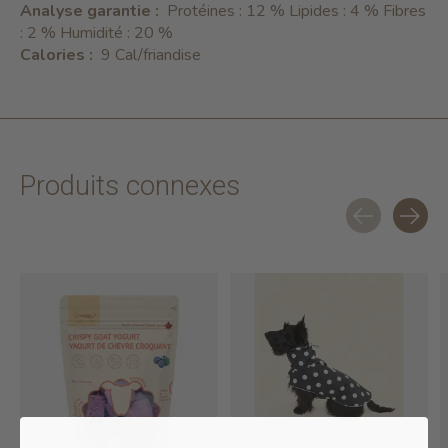
Analyse garantie :
Protéines : 12 % Lipides : 4 % Fibres
: 2 % Humidité : 20 %
Calories :
9 Cal/friandise
Produits connexes
Carousel items