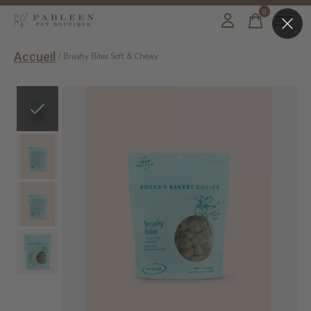
0
items
Accueil
/
Brushy Bites Soft & Chewy
Slideshow Items