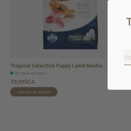
Tropical Selection Puppy Lamb Mediu...
En stock en ligne
39,99$CA
Ajouter au panier