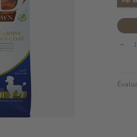
Par d
Quanti
Évalua