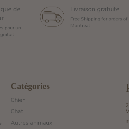
tique de
Livraison gratuite
ur
Free Shipping for orders of
Montreal
rs pour un
 gratuit
Catégories
Chien
2
Chat
M
i
s
Autres animaux