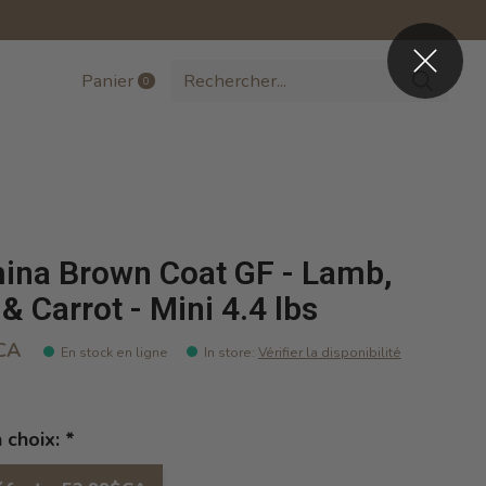
Panier
0
items
ina Brown Coat GF - Lamb,
& Carrot - Mini 4.4 lbs
CA
En stock en ligne
In store
:
Vérifier la disponibilité
n choix:
*