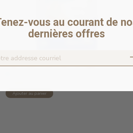
Tenez-vous au courant de no
dernières offres
Copy of N&D Ocean Grain Free Puppy ...
En stock en ligne
57,99$CA
Ajouter au panier