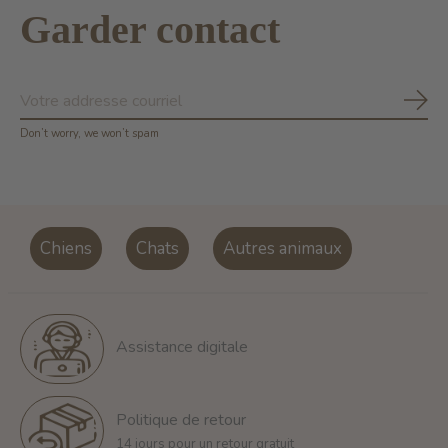
Garder contact
S'ab
Don’t worry, we won’t spam
Chiens
Chats
Autres animaux
Assistance digitale
Politique de retour
14 jours pour un retour gratuit