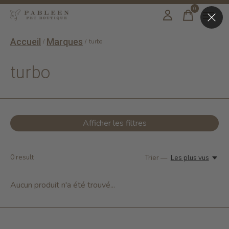
0
items
Accueil
Marques
/
/
turbo
turbo
Afficher les filtres
0
result
Trier —
Les plus vus
Aucun produit n'a été trouvé...