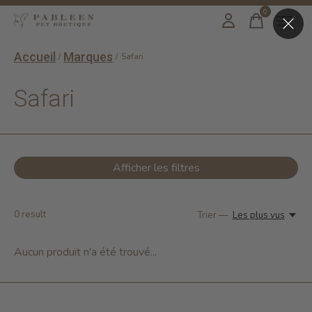
0
items
Accueil
Marques
/
/
Safari
Safari
Afficher les filtres
0
result
Trier —
Les plus vus
Aucun produit n'a été trouvé...