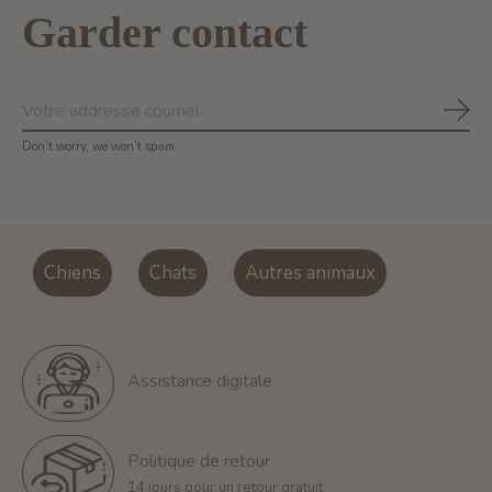
Garder contact
S'ab
Don’t worry, we won’t spam
Chiens
Chats
Autres animaux
Assistance digitale
Politique de retour
14 jours pour un retour gratuit