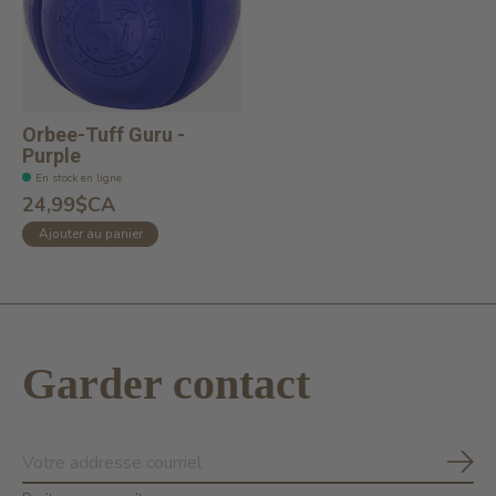
Orbee-Tuff Guru -
Purple
En stock en ligne
24,99$CA
Ajouter au panier
Garder contact
S'ab