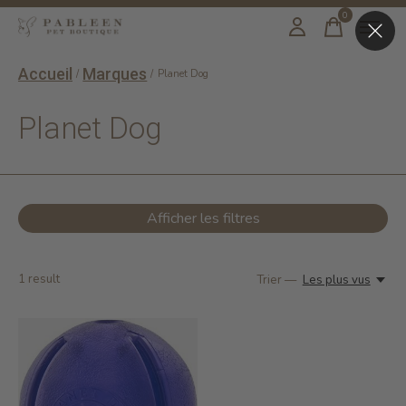
0
items
Accueil
Marques
/
/
Planet Dog
Planet Dog
Afficher les filtres
1
result
Trier —
Les plus vus