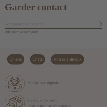
Garder contact
S'ab
Don’t worry, we won’t spam
Chiens
Chats
Autres animaux
Assistance digitale
Politique de retour
14 jours pour un retour gratuit