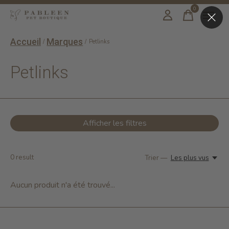
0
items
Accueil
Marques
/
/
Petlinks
Petlinks
Afficher les filtres
0
result
Trier —
Les plus vus
Aucun produit n'a été trouvé...