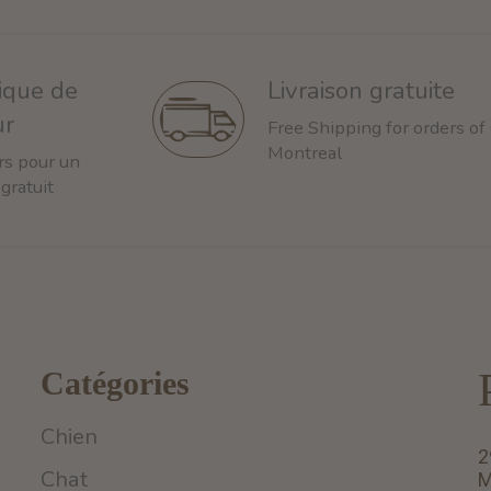
tique de
Livraison gratuite
ur
Free Shipping for orders of
Montreal
rs pour un
 gratuit
Catégories
Chien
2
Chat
M