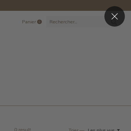
Panier
0
items
0
result
Trier —
Les plus vus