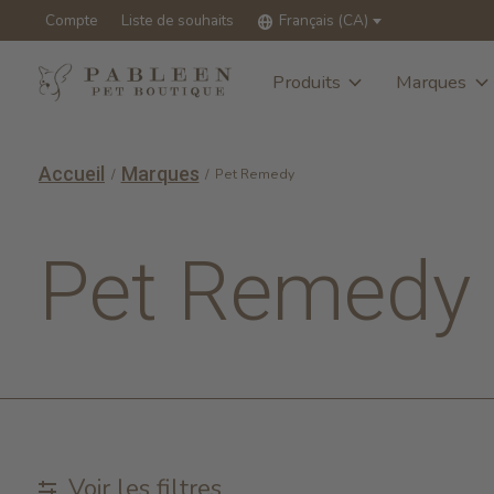
Compte
Liste de souhaits
Français (CA)
Produits
Marques
Accueil
Marques
/
/
Pet Remedy
Pet Remedy
Voir les filtres