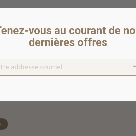
Tenez-vous au courant de no
dernières offres
Don’t worr
x