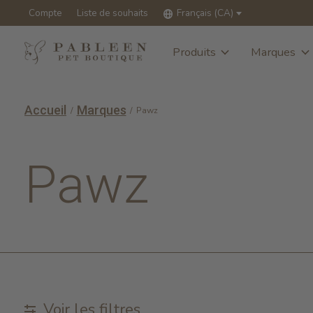
Compte
Liste de souhaits
Français (CA)
Produits
Marques
Accueil
Marques
/
/
Pawz
Pawz
Voir les filtres