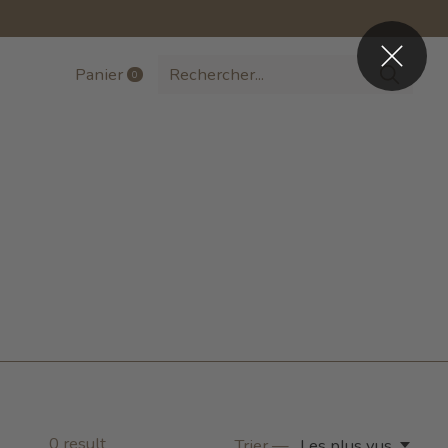
Panier
0
items
0
result
Trier —
Les plus vus