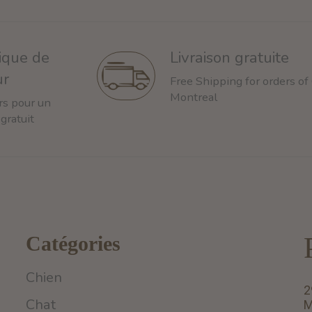
tique de
Livraison gratuite
ur
Free Shipping for orders of
Montreal
rs pour un
 gratuit
Catégories
Chien
2
Chat
M