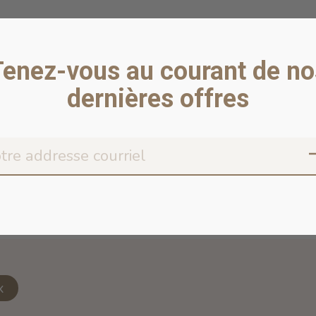
Tenez-vous au courant de no
dernières offres
Don’t worr
x