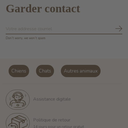
Garder contact
S'ab
Don’t worry, we won’t spam
Chiens
Chats
Autres animaux
Assistance digitale
Politique de retour
14 jours pour un retour gratuit