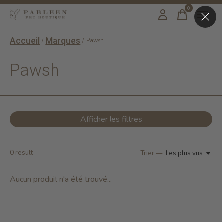
0
items
Accueil
Marques
/
/
Pawsh
Pawsh
Afficher les filtres
0
result
Trier —
Les plus vus
Aucun produit n'a été trouvé...