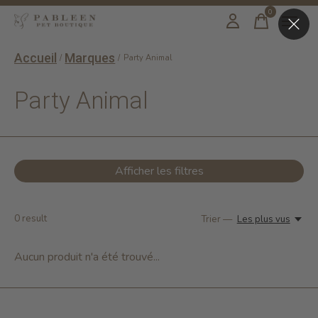
0
items
Accueil
Marques
/
/
Party Animal
Party Animal
Afficher les filtres
0
result
Trier —
Les plus vus
Aucun produit n'a été trouvé...