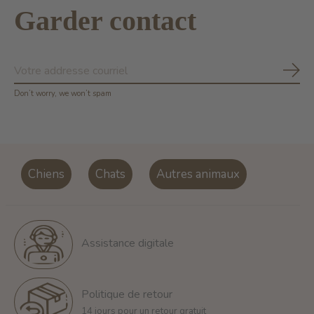
Garder contact
S'ab
Don’t worry, we won’t spam
Chiens
Chats
Autres animaux
Assistance digitale
Politique de retour
14 jours pour un retour gratuit