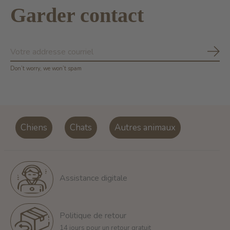
Garder contact
S'ab
Don’t worry, we won’t spam
Chiens
Chats
Autres animaux
Assistance digitale
Politique de retour
14 jours pour un retour gratuit