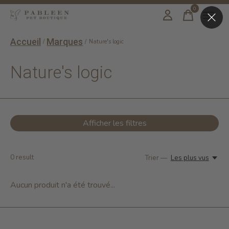
0
items
Accueil
Marques
/
/
Nature's logic
Nature's logic
Afficher les filtres
0
result
Trier —
Les plus vus
Aucun produit n'a été trouvé...