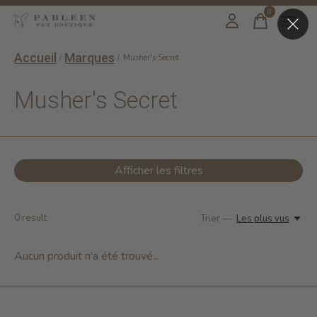
0
items
Accueil
Marques
/
/
Musher's Secret
Musher's Secret
Afficher les filtres
0
result
Trier —
Les plus vus
Aucun produit n'a été trouvé...