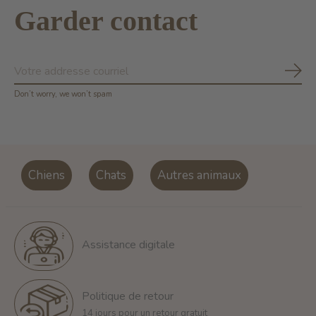
Garder contact
S'ab
Don’t worry, we won’t spam
Chiens
Chats
Autres animaux
Assistance digitale
Politique de retour
14 jours pour un retour gratuit