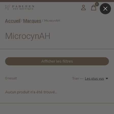
0
items
Accueil
Marques
/
/
MicrocynAH
MicrocynAH
Afficher les filtres
0
result
Trier —
Les plus vus
Aucun produit n'a été trouvé...