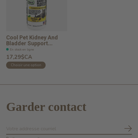
Cool Pet Kidney And
Bladder Support...
En stock en ligne
17,29$CA
Choisir une option
Garder contact
S'ab