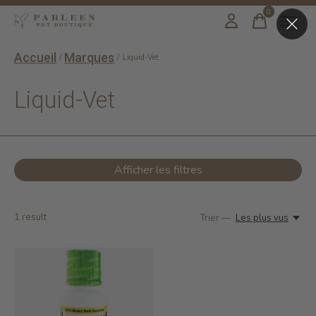
0
items
Accueil
Marques
/
/
Liquid-Vet
Liquid-Vet
Afficher les filtres
1
result
Trier —
Les plus vus