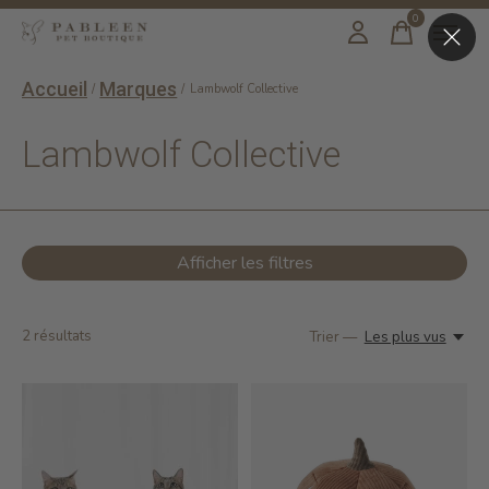
0
items
Accueil
Marques
/
/
Lambwolf Collective
Lambwolf Collective
Afficher les filtres
2
résultats
Trier —
Les plus vus