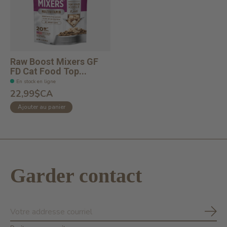
Raw Boost Mixers GF
FD Cat Food Top...
En stock en ligne
22,99$CA
Ajouter au panier
Garder contact
S'ab