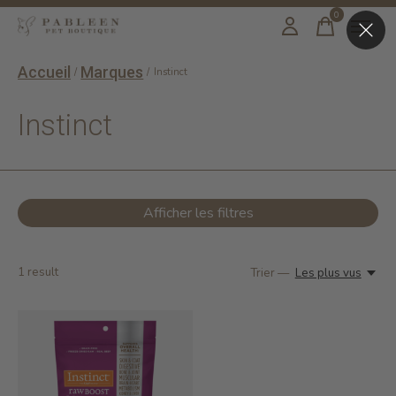
0
items
Accueil
Marques
/
/
Instinct
Instinct
Afficher les filtres
1
result
Trier —
Les plus vus