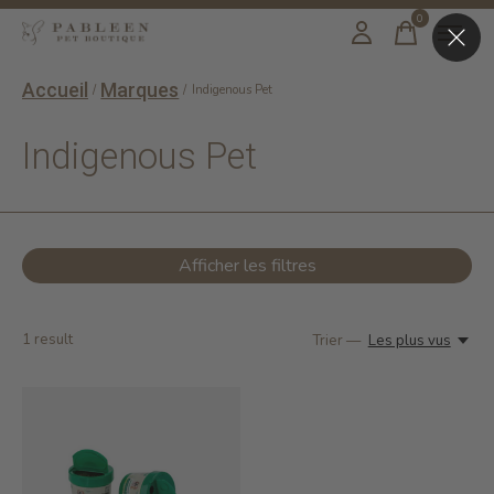
0
items
Accueil
Marques
/
/
Indigenous Pet
Indigenous Pet
Afficher les filtres
1
result
Trier —
Les plus vus