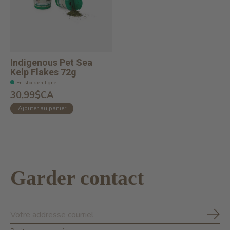
Indigenous Pet Sea
Kelp Flakes 72g
En stock en ligne
30,99$CA
Ajouter au panier
Garder contact
S'ab