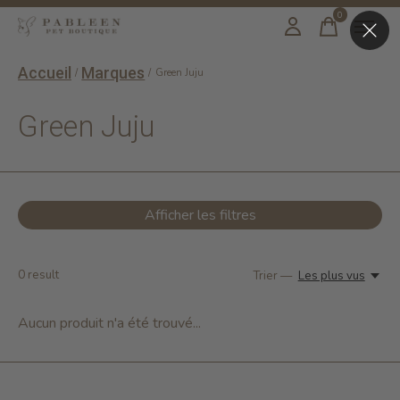
0
items
Accueil
Marques
/
/
Green Juju
Green Juju
Afficher les filtres
0
result
Trier —
Les plus vus
Aucun produit n'a été trouvé...