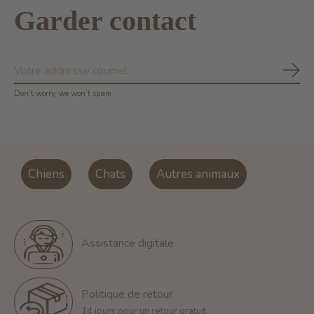
Garder contact
S'ab
Don’t worry, we won’t spam
Chiens
Chats
Autres animaux
Assistance digitale
Politique de retour
14 jours pour un retour gratuit