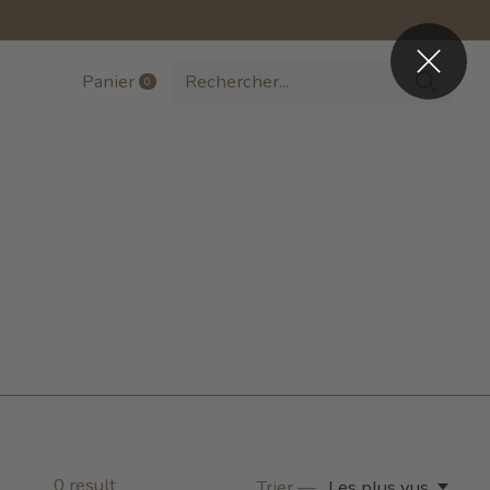
Panier
0
items
0
result
Trier —
Les plus vus