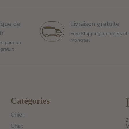
tique de
Livraison gratuite
ur
Free Shipping for orders of
Montreal
rs pour un
 gratuit
Catégories
Chien
2
Chat
M