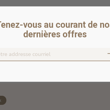
Tenez-vous au courant de no
dernières offres
Don’t worr
x