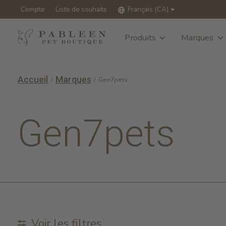
Compte
Liste de souhaits
Français (CA)
Produits
Marques
Accueil
Marques
/
/
Gen7pets
Gen7pets
Voir les filtres