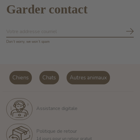
Garder contact
S'ab
Don’t worry, we won’t spam
Chiens
Chats
Autres animaux
Assistance digitale
Politique de retour
14 jours pour un retour gratuit