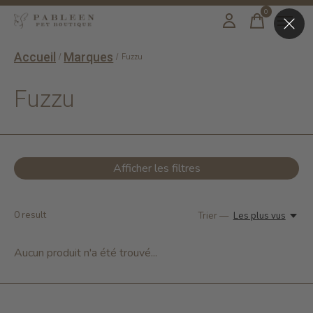
0
items
Accueil
Marques
/
/
Fuzzu
Fuzzu
Afficher les filtres
0
result
Trier —
Les plus vus
Aucun produit n'a été trouvé...