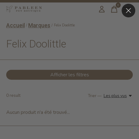
0
items
Accueil
Marques
/
/
Felix Doolittle
Felix Doolittle
Afficher les filtres
0
result
Trier —
Les plus vus
Aucun produit n'a été trouvé...