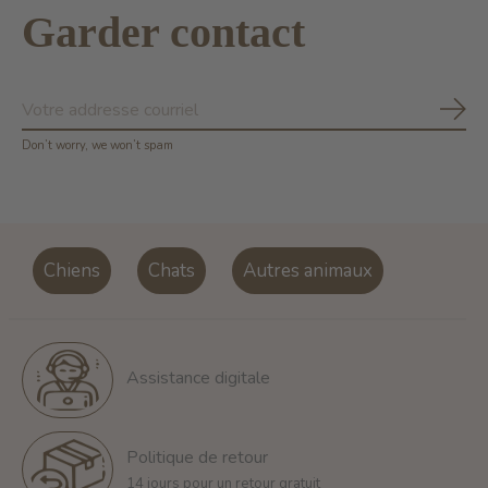
Garder contact
S'ab
Don’t worry, we won’t spam
Chiens
Chats
Autres animaux
Assistance digitale
Politique de retour
14 jours pour un retour gratuit