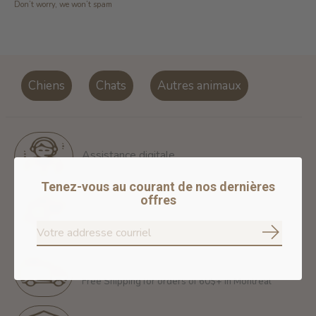
Don’t worry, we won’t spam
Chiens
Chats
Autres animaux
Assistance digitale
Tenez-vous au courant de nos dernières
offres
Politique de retour
14 jours pour un retour gratuit
S'abonne
Livraison gratuite
Free Shipping for orders of 60$+ in Montreal