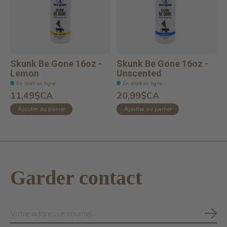
Skunk Be Gone 16oz -
Skunk Be Gone 16oz -
Lemon
Unscented
En stock en ligne
En stock en ligne
11,49$CA
20,99$CA
Ajouter au panier
Ajouter au panier
Garder contact
S'ab