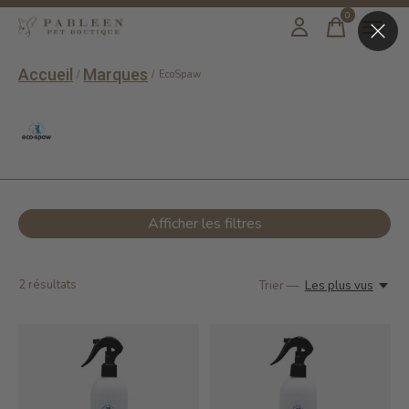
0
items
Accueil
Marques
/
/
EcoSpaw
EcoSpaw
Afficher les filtres
2
résultats
Trier —
Les plus vus