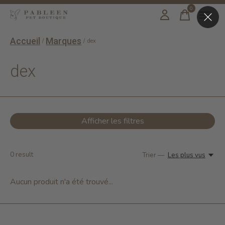
0
items
Accueil
Marques
/
/
dex
dex
Afficher les filtres
0
result
Trier —
Les plus vus
Aucun produit n'a été trouvé...