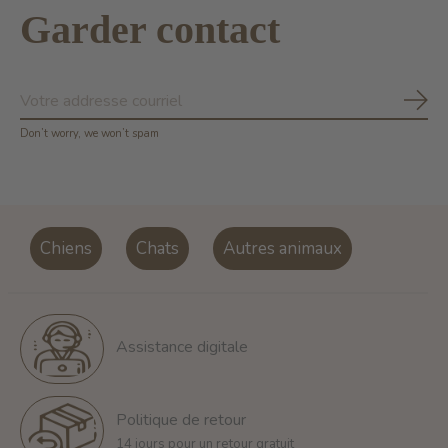
Garder contact
S'ab
Don’t worry, we won’t spam
Chiens
Chats
Autres animaux
Assistance digitale
Politique de retour
14 jours pour un retour gratuit