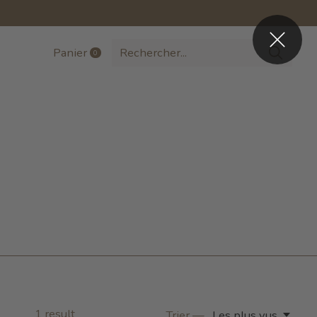
Panier
0
items
1
result
Trier —
Les plus vus