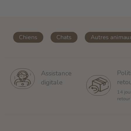
Chiens
Chats
Autres animau
Poli
Assistance
reto
digitale
14 jou
retour