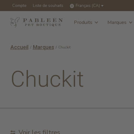
Compte
Liste de souhaits
Français (CA)
Produits
Marques
Accueil
Marques
/
/
Chuckit
Chuckit
Voir les filtres