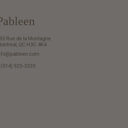
Pableen
93 Rue de la Montagne
ontreal, QC H3C 4K4
nfo@pableen.com
 (514) 925-3335
English (US)