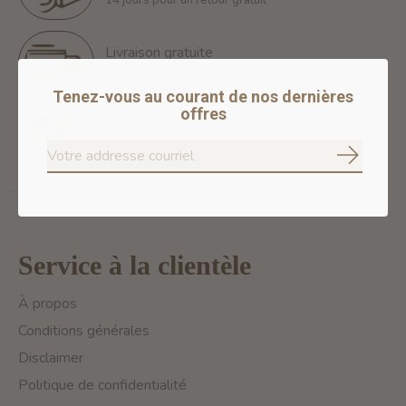
14 jours pour un retour gratuit
Livraison gratuite
Free Shipping for orders of 60$+ in Montreal
Tenez-vous au courant de nos dernières
offres
Paiements 100% sécurisés
Nous assurons des paiements sécurisés
S'abonne
Service à la clientèle
À propos
Conditions générales
Disclaimer
Politique de confidentialité