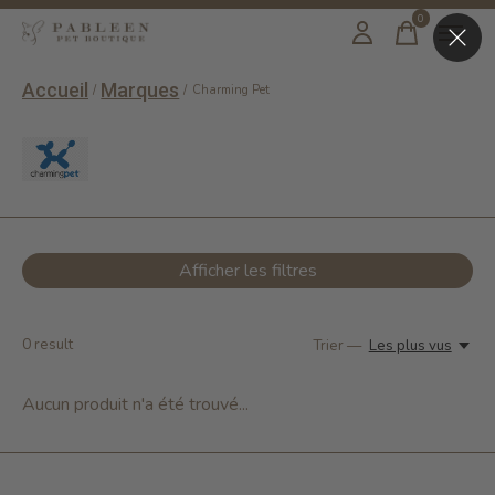
0
items
Accueil
Marques
/
/
Charming Pet
Charming Pet
Afficher les filtres
0
result
Trier —
Les plus vus
Aucun produit n'a été trouvé...