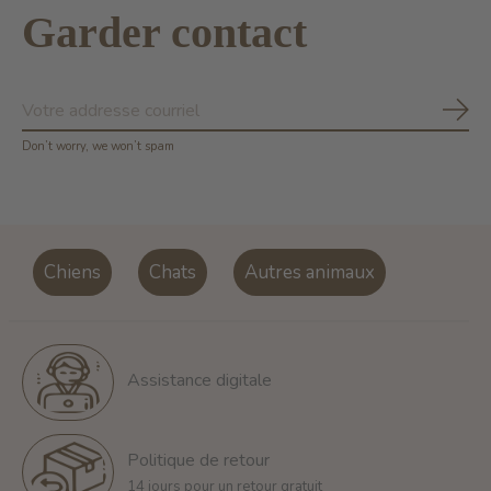
Garder contact
S'ab
Don’t worry, we won’t spam
Chiens
Chats
Autres animaux
Assistance digitale
Politique de retour
14 jours pour un retour gratuit