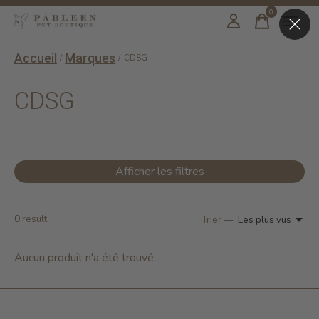
0
items
Accueil
Marques
/
/
CDSG
CDSG
Afficher les filtres
0
result
Trier —
Les plus vus
Aucun produit n'a été trouvé...