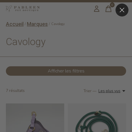
0
items
Accueil
Marques
/
/
Cavology
Cavology
Afficher les filtres
7
résultats
Trier —
Les plus vus