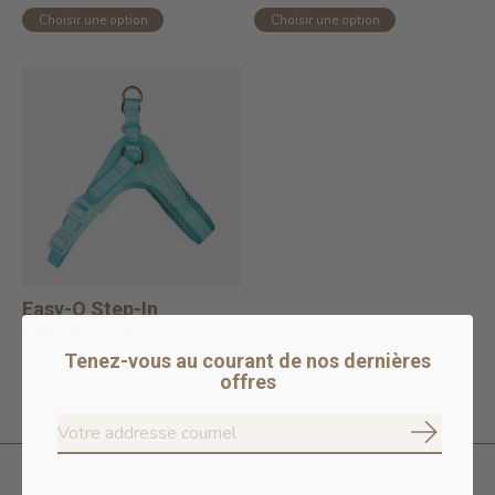
Choisir une option
Choisir une option
Easy-O Step-In
Harness Teal
En stock en ligne
Tenez-vous au courant de nos dernières
49,00$CA
offres
S'abonne