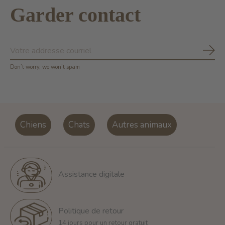
Garder contact
S'ab
Don’t worry, we won’t spam
Chiens
Chats
Autres animaux
Assistance digitale
Politique de retour
14 jours pour un retour gratuit