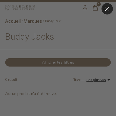
0
items
Accueil
Marques
/
/
Buddy Jacks
Buddy Jacks
Afficher les filtres
0
result
Trier —
Les plus vus
Aucun produit n'a été trouvé...