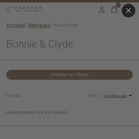
0
items
Accueil
Marques
/
/
Bonnie & Clyde
Bonnie & Clyde
Afficher les filtres
0
result
Trier —
Les plus vus
Aucun produit n'a été trouvé...