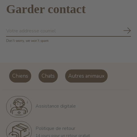
Garder contact
S'ab
Don’t worry, we won’t spam
Chiens
Chats
Autres animaux
Assistance digitale
Politique de retour
14 jours pour un retour gratuit