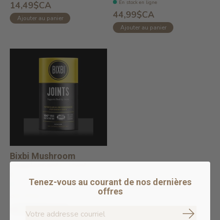
En stock en ligne
14,49$CA
44,99$CA
Ajouter au panier
Ajouter au panier
Bixbi Mushroom
Supplements Joints
6...
Tenez-vous au courant de nos dernières
En stock en ligne
offres
48,99$CA
Ajouter au panier
S'abonne