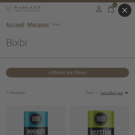
0
items
Accueil
Marques
/
/
Bixbi
Bixbi
Afficher les filtres
7
résultats
Trier —
Les plus vus