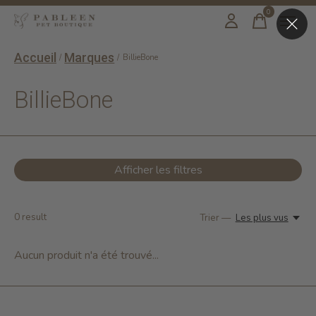
0
items
Accueil
Marques
/
/
BillieBone
BillieBone
Afficher les filtres
0
result
Trier —
Les plus vus
Aucun produit n'a été trouvé...