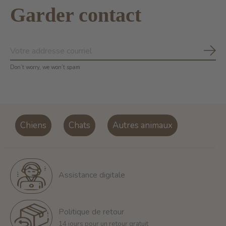
Garder contact
S'ab
Don’t worry, we won’t spam
Chiens
Chats
Autres animaux
Assistance digitale
Politique de retour
14 jours pour un retour gratuit