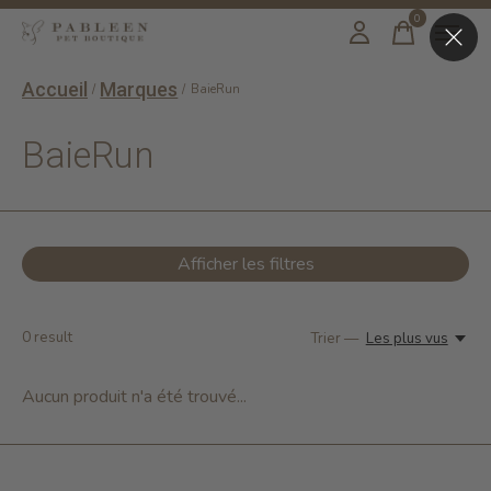
0
items
Accueil
Marques
/
/
BaieRun
BaieRun
Afficher les filtres
0
result
Trier —
Les plus vus
Aucun produit n'a été trouvé...