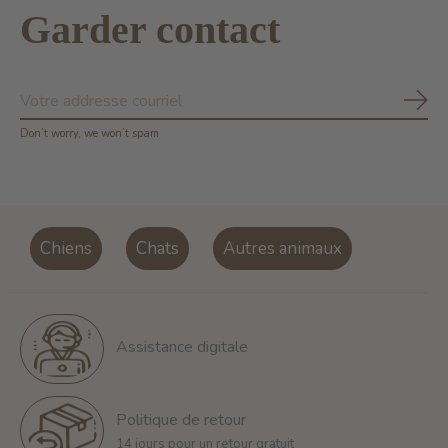
Garder contact
S'ab
Don’t worry, we won’t spam
Chiens
Chats
Autres animaux
Assistance digitale
Politique de retour
14 jours pour un retour gratuit