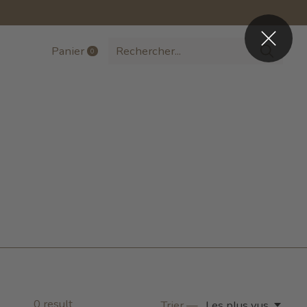
Panier
0
items
0
result
Trier —
Les plus vus