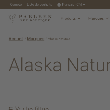
Compte
Liste de souhaits
Français (CA)
Produits
Marques
Accueil
Marques
/
/
Alaska Naturals
Alaska Natur
Voir les filtres