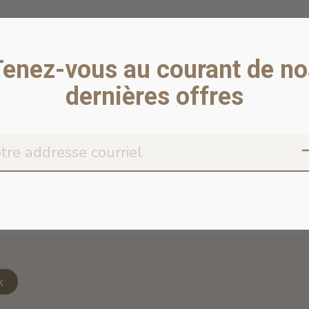
Tenez-vous au courant de no
dernières offres
Don’t worr
x