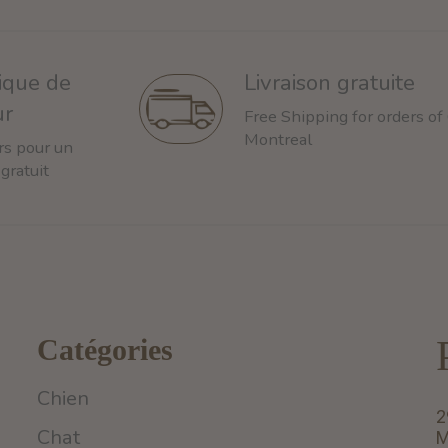
tique de
Livraison gratuite
ur
Free Shipping for orders of
Montreal
rs pour un
 gratuit
Catégories
Chien
2
Chat
M