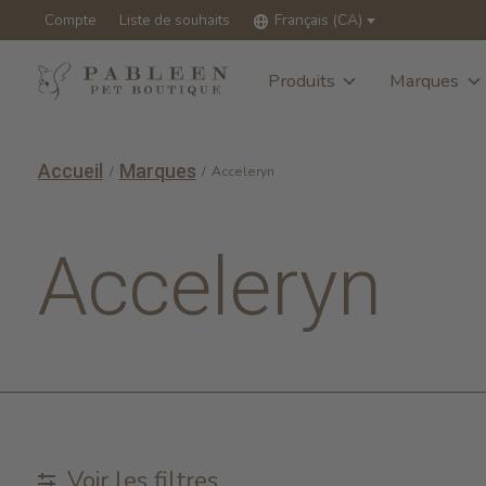
Compte
Liste de souhaits
Français (CA)
Produits
Marques
Accueil
Marques
/
/
Acceleryn
Acceleryn
Voir les filtres