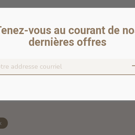
Tenez-vous au courant de no
dernières offres
Don’t worr
x