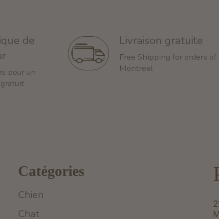
tique de
Livraison gratuite
ur
Free Shipping for orders of
Montreal
rs pour un
 gratuit
Catégories
Chien
2
Chat
M