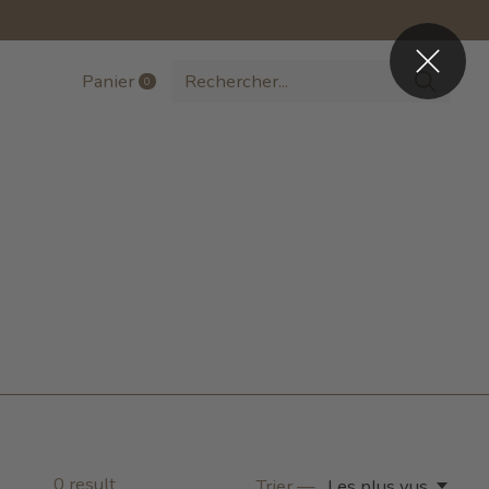
Panier
0
items
0
result
Trier —
Les plus vus