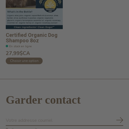
Certified Organic Dog
Shampoo 8oz
En stock en ligne
27,99$CA
Choisir une option
Garder contact
S'ab