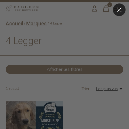
0
items
Accueil
Marques
/
/
4 Legger
4 Legger
Afficher les filtres
1
result
Trier —
Les plus vus