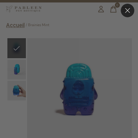
0
items
Accueil
/
Brainies Mint
Slideshow Items