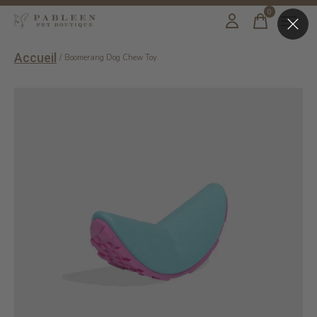
0
items
Accueil
/
Boomerang Dog Chew Toy
Slideshow Items