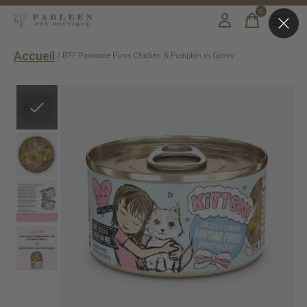
0
items
Accueil
/
BFF Pawsome Purrs Chicken & Pumpkin in Gravy
Slideshow Items