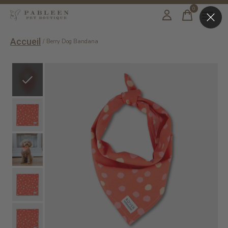
0
items
Accueil
/
Berry Dog Bandana
Slideshow Items