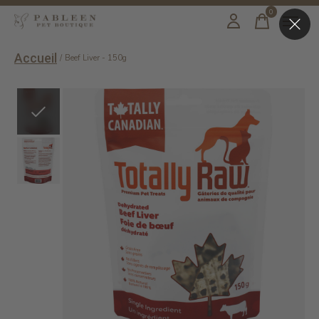
0
items
Accueil
/
Beef Liver - 150g
Slideshow Items