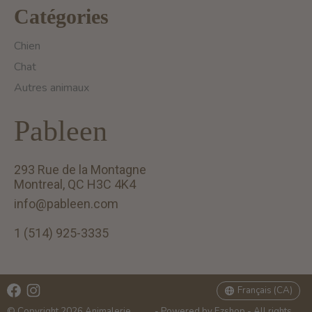
Catégories
Chien
Chat
Autres animaux
Pableen
293 Rue de la Montagne
Montreal, QC H3C 4K4
info@pableen.com
1 (514) 925-3335
English (US)
Français (CA)
Français (CA)
© Copyright 2026 Animalerie
- Powered by
Ezshop
- All rights