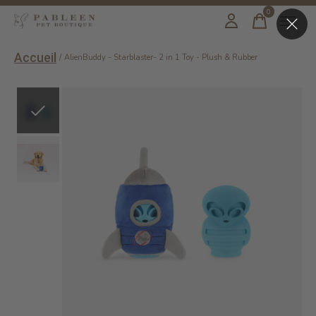
0
items
Accueil
/
AlienBuddy - Starblaster- 2 in 1 Toy - Plush & Rubber
Slideshow Items