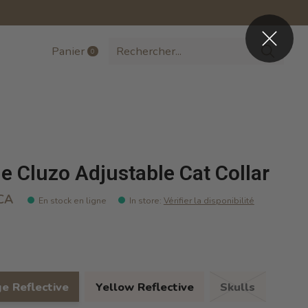
Panier
0
items
 e Cluzo Adjustable Cat Collar
CA
En stock en ligne
In store
:
Vérifier la disponibilité
e Reflective
Yellow Reflective
Skulls