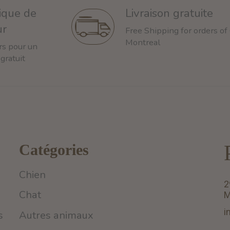
tique de
Livraison gratuite
ur
Free Shipping for orders of
Montreal
rs pour un
 gratuit
Catégories
Chien
2
Chat
M
i
s
Autres animaux