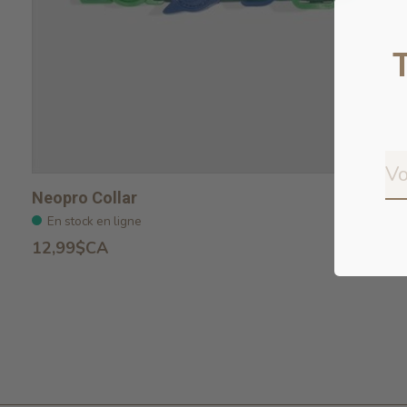
Neopro Collar
En stock en ligne
12,99$CA