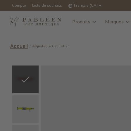
Compte
Liste de souhaits
Français (CA)
Produits
Marques
Accueil
/
Adjustable Cat Collar
Slideshow Items