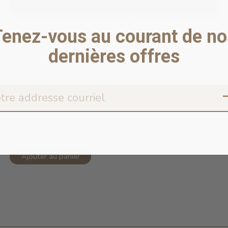
Tenez-vous au courant de no
dernières offres
Cat Collar- Canyon
En stock en ligne
11,99$CA
Ajouter au panier