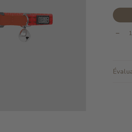
Quanti
Évalua