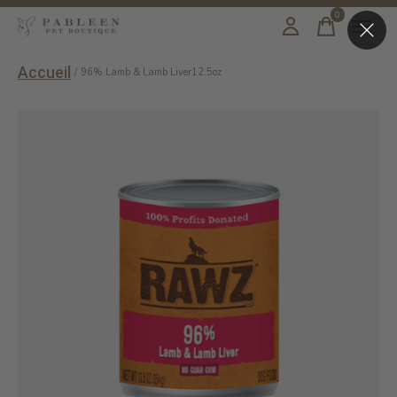
0
items
Accueil
/
96% Lamb & Lamb Liver12.5oz
Slideshow Items