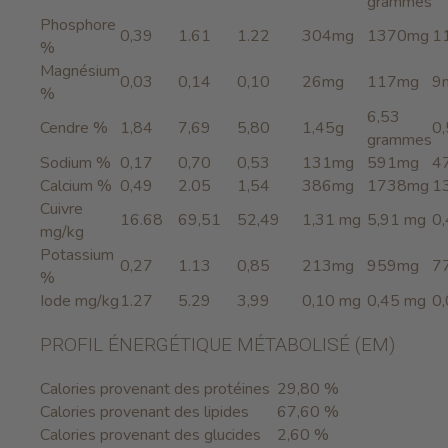
grammes
Phosphore
0,39
1.61
1.22
304mg
1370mg
1
%
Magnésium
0,03
0,14
0,10
26mg
117mg
9
%
6,53
Cendre %
1,84
7,69
5,80
1,45g
0
grammes
Sodium %
0,17
0,70
0,53
131mg
591mg
4
Calcium %
0,49
2.05
1,54
386mg
1738mg
1
Cuivre
16.68
69,51
52,49
1,31 mg
5,91 mg
0
mg/kg
Potassium
0,27
1.13
0,85
213mg
959mg
7
%
Iode mg/kg
1.27
5.29
3,99
0,10 mg
0,45 mg
0
PROFIL ÉNERGÉTIQUE MÉTABOLISÉ (EM)
Calories provenant des protéines
29,80 %
Calories provenant des lipides
67,60 %
Calories provenant des glucides
2,60 %