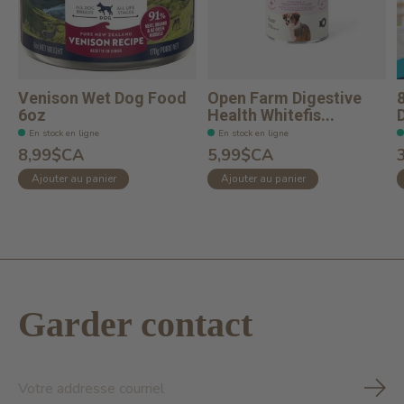
Venison Wet Dog Food
Open Farm Digestive
6oz
Health Whitefis...
En stock en ligne
En stock en ligne
8,99$CA
5,99$CA
Ajouter au panier
Ajouter au panier
Garder contact
S'ab